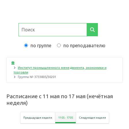
по группе
по преподавателю
Институт промышленного менеджмента, экономики и
торговли
Группа №
3733805/30201
Расписание с
11 мая
по
17 мая
(
нечётная
неделя
)
Предыдущая неделя
11 05
-
17 05
Следующая неделя