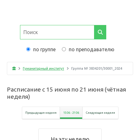
по группе
по преподавателю
Гуманитарный институт
Группа №
3834201/30001_2024
Расписание с
15 июня
по
21 июня
(
чётная
неделя
)
Предыдущая неделя
15 06
-
21 06
Следующая неделя
На эту неделю