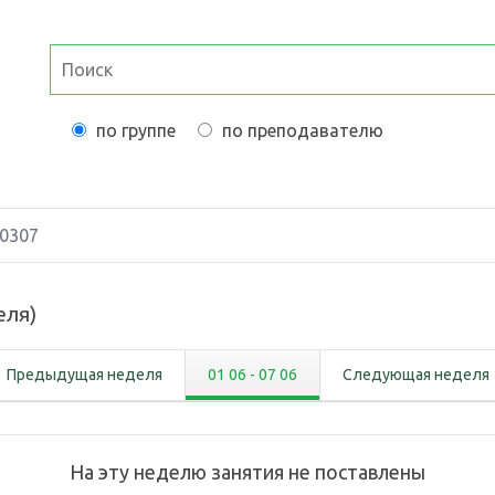
по группе
по преподавателю
0307
еля
)
Предыдущая неделя
01 06
-
07 06
Следующая неделя
На эту неделю занятия не поставлены