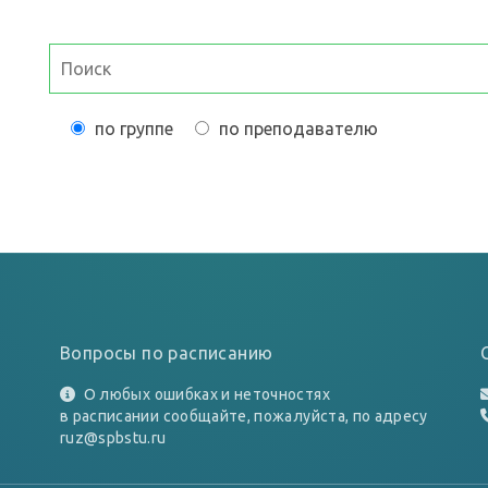
по группе
по преподавателю
Вопросы по расписанию
О любых ошибках и неточностях
в расписании сообщайте, пожалуйста, по адресу
ruz@spbstu.ru