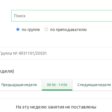
по группе
по преподавателю
Группа №
4931101/20501
еделя
)
Предыдущая неделя
08 06
-
14 06
Следующая неделя
На эту неделю занятия не поставлены