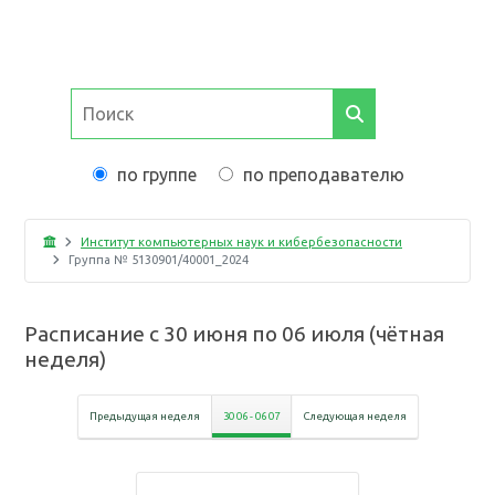
по группе
по преподавателю
Институт компьютерных наук и кибербезопасности
Группа №
5130901/40001_2024
Расписание с
30 июня
по
06 июля
(
чётная
неделя
)
Предыдущая неделя
30 06
-
06 07
Следующая неделя