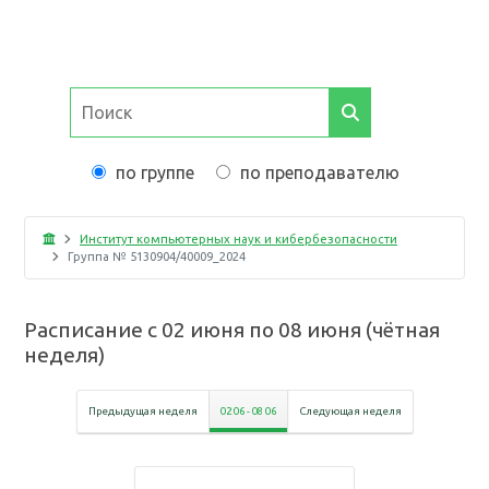
по группе
по преподавателю
Институт компьютерных наук и кибербезопасности
Группа №
5130904/40009_2024
Расписание с
02 июня
по
08 июня
(
чётная
неделя
)
Предыдущая неделя
02 06
-
08 06
Следующая неделя