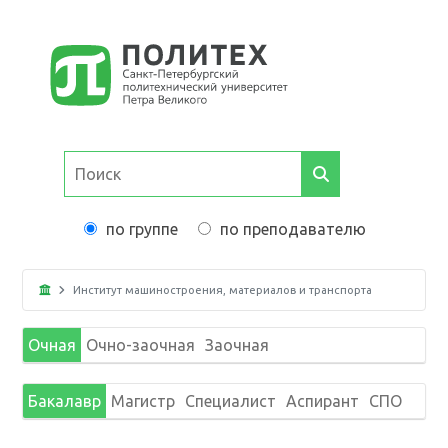
по группе
по преподавателю
Институт машиностроения, материалов и транспорта
Очная
Очно-заочная
Заочная
Бакалавр
Магистр
Специалист
Аспирант
СПО