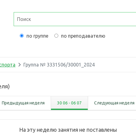
по группе
по преподавателю
спорта
Группа №
3331506/30001_2024
еля
)
Предыдущая неделя
30 06
-
06 07
Следующая неделя
На эту неделю занятия не поставлены