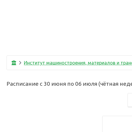
Институт машиностроения, материалов и тран
Расписание с
30 июня
по
06 июля
(
чётная нед