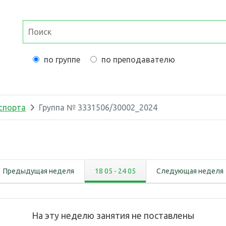
по группе
по преподавателю
спорта
Группа №
3331506/30002_2024
Предыдущая неделя
18 05
-
24 05
Следующая неделя
На эту неделю занятия не поставлены