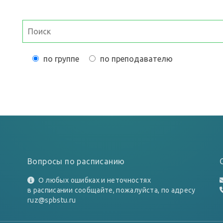
по группе
по преподавателю
Вопросы по расписанию
О любых ошибках и неточностях
в расписании сообщайте, пожалуйста, по адресу
ruz@spbstu.ru