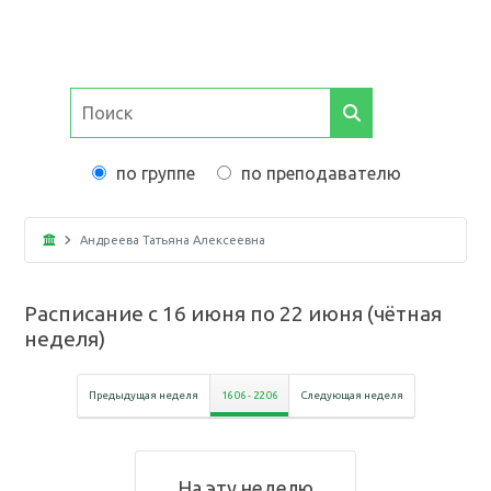
по группе
по преподавателю
Андреева Татьяна Алексеевна
Расписание с
16 июня
по
22 июня
(
чётная
неделя
)
Предыдущая неделя
16 06
-
22 06
Следующая неделя
На эту неделю