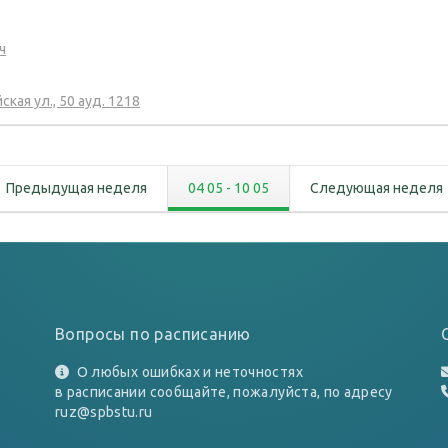
ч
кая ул., 50
ауд.
1218
Предыдущая неделя
04 05
-
10 05
Следующая неделя
Вопросы по расписанию
О любых ошибках и неточностях
в расписании сообщайте, пожалуйста, по адресу
ruz@spbstu.ru