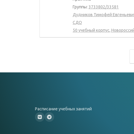
Группы:
3733802/33581
Дудников Тимофей Евгеньеви
СДО
50 учебный корпус
,
Новороссийс
Расписание учебных занятий