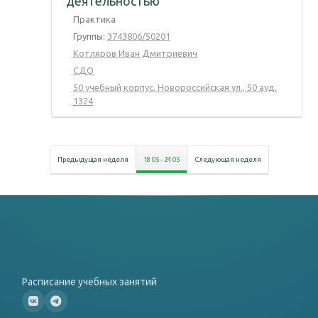
деятельностью
Практика
Группы:
3743806/50201
Котляров Иван Дмитриевич
СДО
50 учебный корпус
,
Новороссийская ул., 50
ауд.
1324
Предыдущая неделя
18 05
-
24 05
Следующая неделя
Расписание учебных занятий