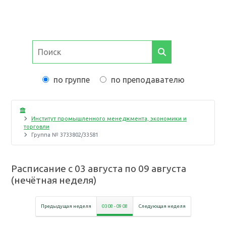
по группе
по преподавателю
Институт промышленного менеджмента, экономики и
торговли
Группа №
3733802/33581
Расписание с
03 августа
по
09 августа
(
нечётная неделя
)
Предыдущая неделя
03 08
-
09 08
Следующая неделя