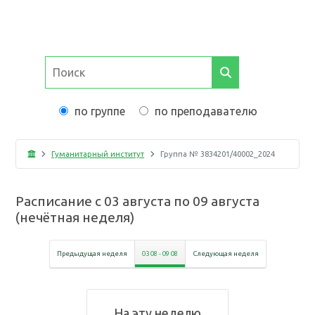
по группе
по преподавателю
Гуманитарный институт
Группа №
3834201/40002_2024
Расписание с
03 августа
по
09 августа
(
нечётная неделя
)
Предыдущая неделя
03 08
-
09 08
Следующая неделя
На эту неделю