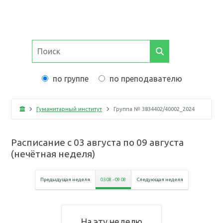
по группе
по преподавателю
Гуманитарный институт
Группа №
3834402/40002_2024
Расписание с
03 августа
по
09 августа
(
нечётная неделя
)
Предыдущая неделя
03 08
-
09 08
Следующая неделя
На эту неделю