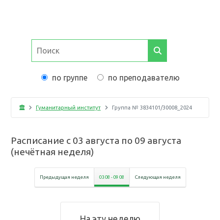
по группе
по преподавателю
Гуманитарный институт
Группа №
3834101/30008_2024
Расписание с
03 августа
по
09 августа
(
нечётная неделя
)
Предыдущая неделя
03 08
-
09 08
Следующая неделя
На эту неделю