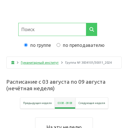
по группе
по преподавателю
Гуманитарный институт
Группа №
3834101/30011_2024
Расписание с
03 августа
по
09 августа
(
нечётная неделя
)
Предыдущая неделя
03 08
-
09 08
Следующая неделя
На эту неделю