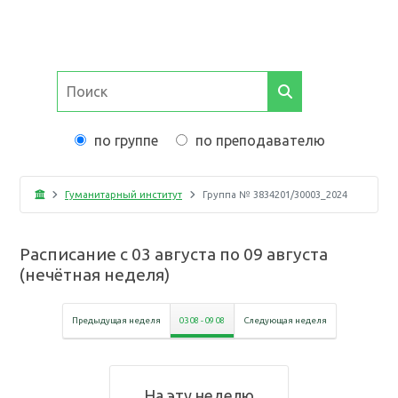
по группе
по преподавателю
Гуманитарный институт
Группа №
3834201/30003_2024
Расписание с
03 августа
по
09 августа
(
нечётная неделя
)
Предыдущая неделя
03 08
-
09 08
Следующая неделя
На эту неделю