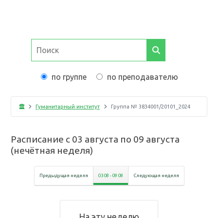
по группе
по преподавателю
Гуманитарный институт
Группа №
3834001/20101_2024
Расписание с
03 августа
по
09 августа
(
нечётная неделя
)
Предыдущая неделя
03 08
-
09 08
Следующая неделя
На эту неделю