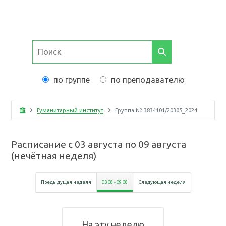
по группе
по преподавателю
Гуманитарный институт
Группа №
3834101/20305_2024
Расписание с
03 августа
по
09 августа
(
нечётная неделя
)
Предыдущая неделя
03 08
-
09 08
Следующая неделя
На эту неделю