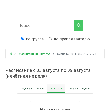
по группе
по преподавателю
Гуманитарный институт
Группа №
3834201/20402_2024
Расписание с
03 августа
по
09 августа
(
нечётная неделя
)
Предыдущая неделя
03 08
-
09 08
Следующая неделя
На эту неделю