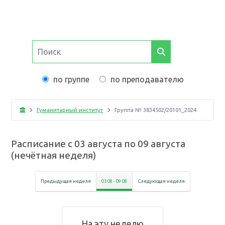
по группе
по преподавателю
Гуманитарный институт
Группа №
3834502/20101_2024
Расписание с
03 августа
по
09 августа
(
нечётная неделя
)
Предыдущая неделя
03 08
-
09 08
Следующая неделя
На эту неделю