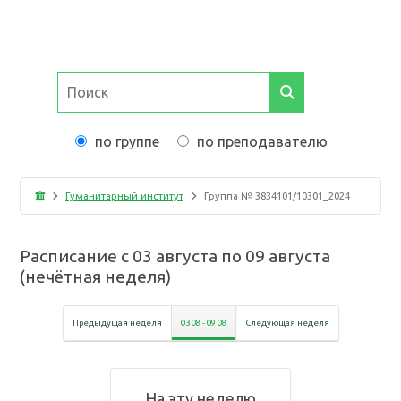
по группе
по преподавателю
Гуманитарный институт
Группа №
3834101/10301_2024
Расписание с
03 августа
по
09 августа
(
нечётная неделя
)
Предыдущая неделя
03 08
-
09 08
Следующая неделя
На эту неделю