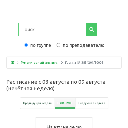
по группе
по преподавателю
Гуманитарный институт
Группа №
3834201/50005
Расписание с
03 августа
по
09 августа
(
нечётная неделя
)
Предыдущая неделя
03 08
-
09 08
Следующая неделя
На эту неделю