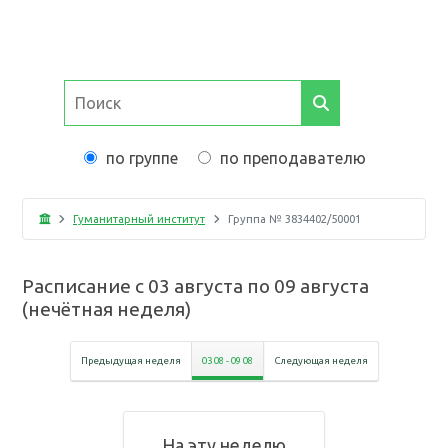
по группе
по преподавателю
Гуманитарный институт
Группа №
3834402/50001
Расписание с
03 августа
по
09 августа
(
нечётная неделя
)
Предыдущая неделя
03 08
-
09 08
Следующая неделя
На эту неделю