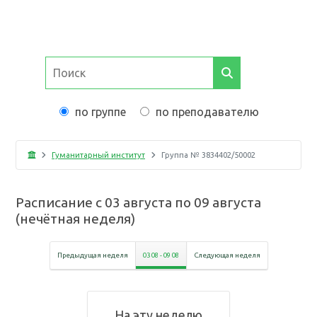
по группе
по преподавателю
Гуманитарный институт
Группа №
3834402/50002
Расписание с
03 августа
по
09 августа
(
нечётная неделя
)
Предыдущая неделя
03 08
-
09 08
Следующая неделя
На эту неделю