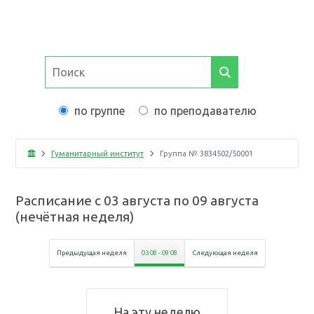
по группе
по преподавателю
Гуманитарный институт
Группа №
3834502/50001
Расписание с
03 августа
по
09 августа
(
нечётная неделя
)
Предыдущая неделя
03 08
-
09 08
Следующая неделя
На эту неделю