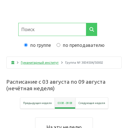
по группе
по преподавателю
Гуманитарный институт
Группа №
3834504/50002
Расписание с
03 августа
по
09 августа
(
нечётная неделя
)
Предыдущая неделя
03 08
-
09 08
Следующая неделя
На эту неделю