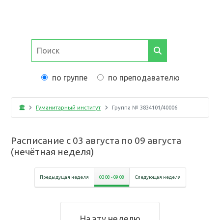
по группе
по преподавателю
Гуманитарный институт
Группа №
3834101/40006
Расписание с
03 августа
по
09 августа
(
нечётная неделя
)
Предыдущая неделя
03 08
-
09 08
Следующая неделя
На эту неделю