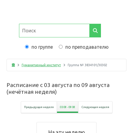
по группе
по преподавателю
Гуманитарный институт
Группа №
3834101/30302
Расписание с
03 августа
по
09 августа
(
нечётная неделя
)
Предыдущая неделя
03 08
-
09 08
Следующая неделя
На эту неделю