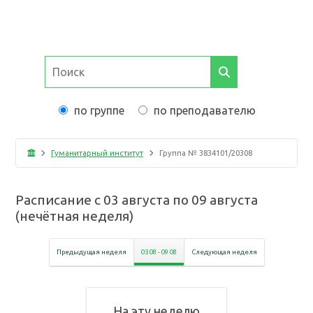
по группе
по преподавателю
Гуманитарный институт
Группа №
3834101/20308
Расписание с
03 августа
по
09 августа
(
нечётная неделя
)
Предыдущая неделя
03 08
-
09 08
Следующая неделя
На эту неделю