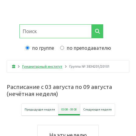
по группе
по преподавателю
Гуманитарный институт
Группа №
3834201/20101
Расписание с
03 августа
по
09 августа
(
нечётная неделя
)
Предыдущая неделя
03 08
-
09 08
Следующая неделя
На эту неделю