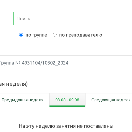
по группе
по преподавателю
Группа №
4931104/10302_2024
ая неделя
)
Предыдущая неделя
03 08
-
09 08
Следующая неделя
На эту неделю занятия не поставлены