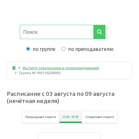
по группе
по преподавателю
Институт электроники и телекоммуникаций
Группа №
4931102/40003
Расписание с
03 августа
по
09 августа
(
нечётная неделя
)
Предыдущая неделя
03 08
-
09 08
Следующая неделя