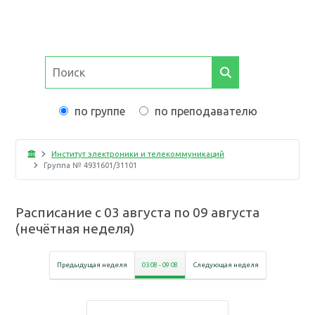
по группе
по преподавателю
Институт электроники и телекоммуникаций
Группа №
4931601/31101
Расписание с
03 августа
по
09 августа
(
нечётная неделя
)
Предыдущая неделя
03 08
-
09 08
Следующая неделя