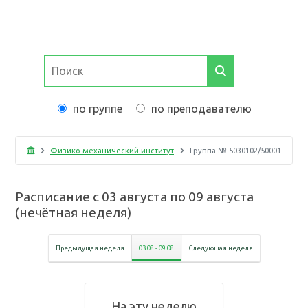
по группе
по преподавателю
Физико-механический институт
Группа №
5030102/50001
Расписание с
03 августа
по
09 августа
(
нечётная неделя
)
Предыдущая неделя
03 08
-
09 08
Следующая неделя
На эту неделю