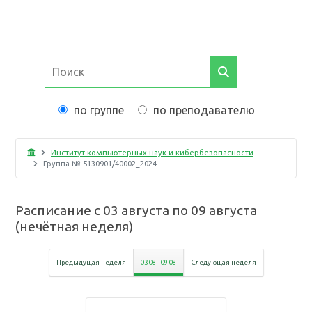
по группе
по преподавателю
Институт компьютерных наук и кибербезопасности
Группа №
5130901/40002_2024
Расписание с
03 августа
по
09 августа
(
нечётная неделя
)
Предыдущая неделя
03 08
-
09 08
Следующая неделя