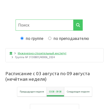
по группе
по преподавателю
Инженерно-строительный институт
Группа №
3130801/40006_2024
Расписание с
03 августа
по
09 августа
(
нечётная неделя
)
Предыдущая неделя
03 08
-
09 08
Следующая неделя