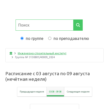
по группе
по преподавателю
Инженерно-строительный институт
Группа №
3130801/40009_2024
Расписание с
03 августа
по
09 августа
(
нечётная неделя
)
Предыдущая неделя
03 08
-
09 08
Следующая неделя