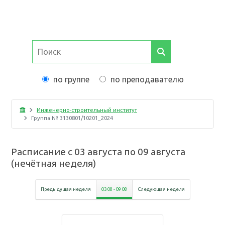
по группе
по преподавателю
Инженерно-строительный институт
Группа №
3130801/10201_2024
Расписание с
03 августа
по
09 августа
(
нечётная неделя
)
Предыдущая неделя
03 08
-
09 08
Следующая неделя