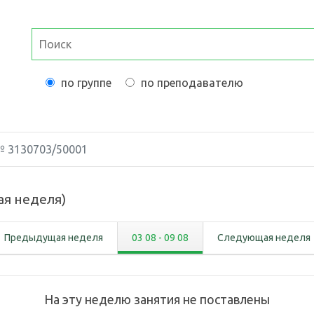
по группе
по преподавателю
 №
3130703/50001
ая неделя
)
Предыдущая неделя
03 08
-
09 08
Следующая неделя
На эту неделю занятия не поставлены