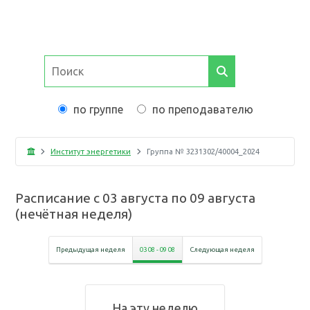
по группе
по преподавателю
Институт энергетики
Группа №
3231302/40004_2024
Расписание с
03 августа
по
09 августа
(
нечётная неделя
)
Предыдущая неделя
03 08
-
09 08
Следующая неделя
На эту неделю