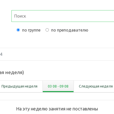
по группе
по преподавателю
04
ая неделя
)
Предыдущая неделя
03 08
-
09 08
Следующая неделя
На эту неделю занятия не поставлены