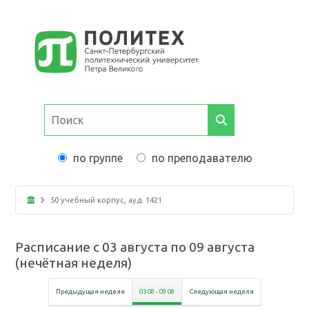
по группе
по преподавателю
50 учебный корпус
, ауд.
1421
Расписание с
03 августа
по
09 августа
(
нечётная неделя
)
Предыдущая неделя
03 08
-
09 08
Следующая неделя