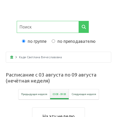
по группе
по преподавателю
Кади Светлана Вячеславовна
Расписание с
03 августа
по
09 августа
(
нечётная неделя
)
Предыдущая неделя
03 08
-
09 08
Следующая неделя
На эту неделю