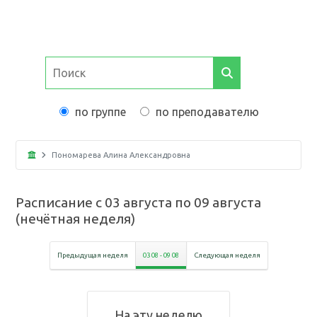
по группе
по преподавателю
Пономарева Алина Александровна
Расписание с
03 августа
по
09 августа
(
нечётная неделя
)
Предыдущая неделя
03 08
-
09 08
Следующая неделя
На эту неделю