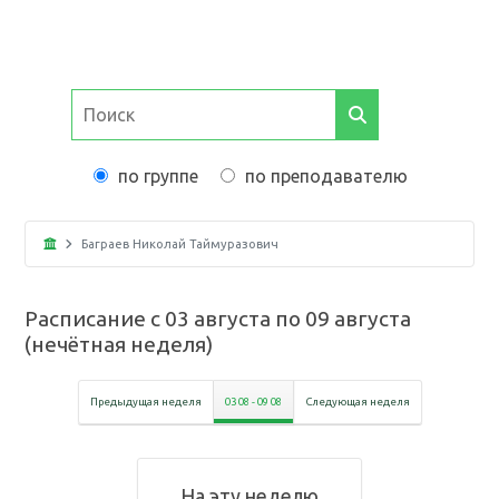
по группе
по преподавателю
Баграев Николай Таймуразович
Расписание с
03 августа
по
09 августа
(
нечётная неделя
)
Предыдущая неделя
03 08
-
09 08
Следующая неделя
На эту неделю