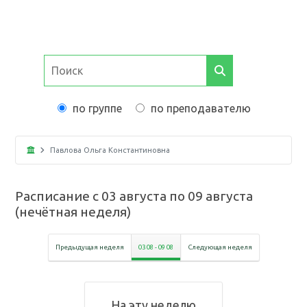
по группе
по преподавателю
Павлова Ольга Константиновна
Расписание с
03 августа
по
09 августа
(
нечётная неделя
)
Предыдущая неделя
03 08
-
09 08
Следующая неделя
На эту неделю